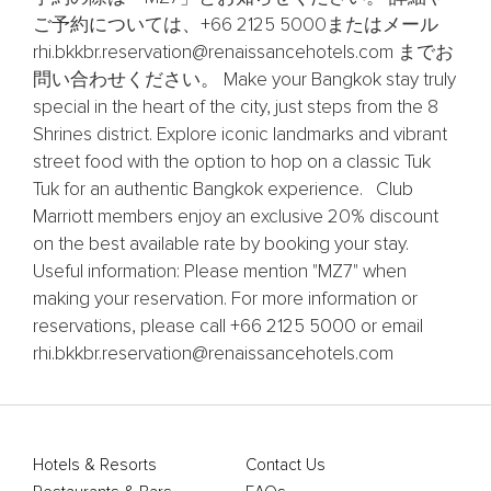
ご予約については、+66 2125 5000またはメール
rhi.bkkbr.reservation@renaissancehotels.com までお
問い合わせください。 Make your Bangkok stay truly
special in the heart of the city, just steps from the 8
Shrines district. Explore iconic landmarks and vibrant
street food with the option to hop on a classic Tuk
Tuk for an authentic Bangkok experience. Club
Marriott members enjoy an exclusive 20% discount
on the best available rate by booking your stay.
Useful information: Please mention "MZ7" when
making your reservation. For more information or
reservations, please call +66 2125 5000 or email
rhi.bkkbr.reservation@renaissancehotels.com
Hotels & Resorts
Contact Us