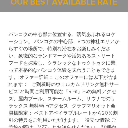
OUR BEST AVAILABLE RATE
バンコクの中心部に位置する、活気あふれるロケ
ーション。 バンコクの中心部、8つの神社エリアか
らすぐの場所で、特別な滞在をお楽しみくださ
い。象徴的なランドマークや活気あるストリート
フードを探索し、クラシックなトゥクトゥクに乗
って本格的なバンコク体験を味わうこともできま
す。 オファー詳細： このオファーには以下が含ま
れます： ご到着時のウェルカムドリンク無料サー
ビス 24時間ご利用可能な「R Fit」への無料アクセ
ス、屋内プール、スチームルーム、サウナでのリ
ラックス 無料Wi-Fiアクセス クラブマリオット会
員様限定： ベストアベイラブルレートから20％割
引の特典をご利用いただけます。 役立つ情報: ご
予約の際は「MZ7」とお知らせください。 詳細や