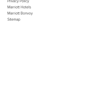
Privacy Policy
Marriott Hotels
Marriott Bonvoy
Sitemap
The Club Marriott program is operated by GMS (Asia