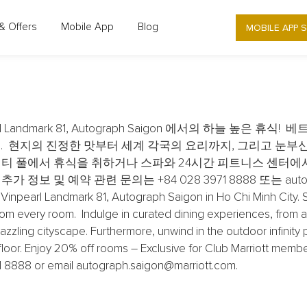
1, AUTOGRAPH COLLECTION - 사이공에
MOBILE APP 
& Offers
Mobile App
Blog
MER RETREAT IN SAIGON WITH 20%
andmark 81, Autograph Saigon 에서의 하늘 높은 
. 현지의 진정한 맛부터 세계 각국의 요리까지, 그리고 눈부
티 풀에서 휴식을 취하거나 스파와 24시간 피트니스 센터에
정보 및 예약 관련 문의는 +84 028 3971 8888 또는 autogra
earl Landmark 81, Autograph Saigon in Ho Chi Minh City. Sta
om every room. Indulge in curated dining experiences, from aut
zzling cityscape. Furthermore, unwind in the outdoor infinity po
floor. Enjoy 20% off rooms – Exclusive for Club Marriott member
71 8888 or email autograph.saigon@marriott.com.