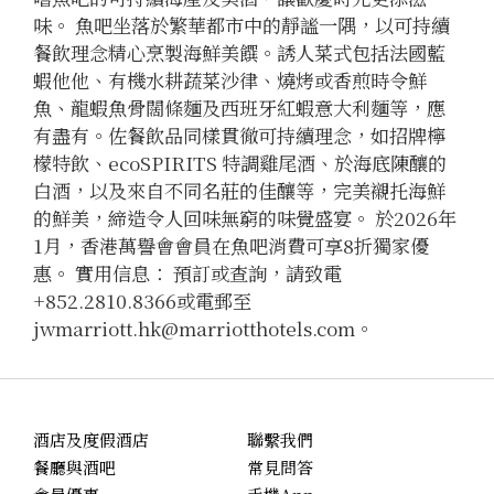
味。 魚吧坐落於繁華都市中的靜謐一隅，以可持續
餐飲理念精心烹製海鮮美饌。誘人菜式包括法國藍
蝦他他、有機水耕蔬菜沙律、燒烤或香煎時令鮮
魚、龍蝦魚骨闊條麵及西班牙紅蝦意大利麵等，應
有盡有。佐餐飲品同樣貫徹可持續理念，如招牌檸
檬特飲、ecoSPIRITS 特調雞尾酒、於海底陳釀的
白酒，以及來自不同名莊的佳釀等，完美襯托海鮮
的鮮美，締造令人回味無窮的味覺盛宴。 於2026年
1月，香港萬譽會會員在魚吧消費可享8折獨家優
惠。 實用信息： 預訂或查詢，請致電
+852.2810.8366或電郵至
jwmarriott.hk@marriotthotels.com。
酒店及度假酒店
聯繫我們
餐廳與酒吧
常見問答