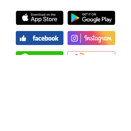
โปรแกรมคลับแมริออทดำเนินการโดย บริษัท จีเอ็มเอส เอเซีย
แปซิฟิก และ
www.gms-group.com
ภายใต้ใบอนุญาตจาก
Luxury Hotels International of HongKong Limited ซึ่งเป็น
บริษัทย่อยของ Marriott International, Inc