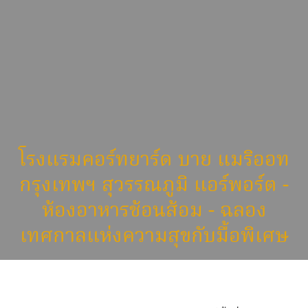
โรงแรมคอร์ทยาร์ด บาย แมริออท
กรุงเทพฯ สุวรรณภูมิ แอร์พอร์ต -
ห้องอาหารช้อนส้อม - ฉลอง
เทศกาลแห่งความสุขกับมื้อพิเศษ