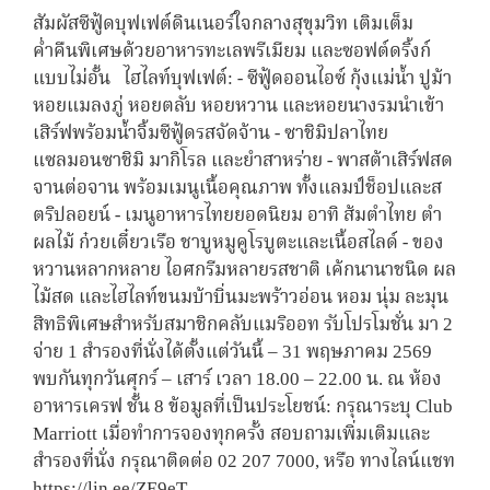
สัมผัสซีฟู้ดบุฟเฟต์ดินเนอร์ใจกลางสุขุมวิท เติมเต็ม
ค่ำคืนพิเศษด้วยอาหารทะเลพรีเมียม และซอฟต์ดริ้งก์
แบบไม่อั้น ไฮไลท์บุฟเฟต์: - ซีฟู้ดออนไอซ์ กุ้งแม่น้ำ ปูม้า
หอยแมลงภู่ หอยตลับ หอยหวาน และหอยนางรมนำเข้า
เสิร์ฟพร้อมน้ำจิ้มซีฟู้ดรสจัดจ้าน - ซาชิมิปลาไทย
แซลมอนซาชิมิ มากิโรล และยำสาหร่าย - พาสต้าเสิร์ฟสด
จานต่อจาน พร้อมเมนูเนื้อคุณภาพ ทั้งแลมป์ช็อปและส
ตริปลอยน์ - เมนูอาหารไทยยอดนิยม อาทิ ส้มตำไทย ตำ
ผลไม้ ก๋วยเตี๋ยวเรือ ชาบูหมูคูโรบูตะและเนื้อสไลด์ - ของ
หวานหลากหลาย ไอศกรีมหลายรสชาติ เค้กนานาชนิด ผล
ไม้สด และไฮไลท์ขนมบ้าบิ่นมะพร้าวอ่อน หอม นุ่ม ละมุน
สิทธิพิเศษสำหรับสมาชิกคลับแมริออท รับโปรโมชั่น มา 2
จ่าย 1 สำรองที่นั่งได้ตั้งแต่วันนี้ – 31 พฤษภาคม 2569
พบกันทุกวันศุกร์ – เสาร์ เวลา 18.00 – 22.00 น. ณ ห้อง
อาหารเครฟ ชั้น 8 ข้อมูลที่เป็นประโยชน์: กรุณาระบุ Club
Marriott เมื่อทำการจองทุกครั้ง สอบถามเพิ่มเติมและ
สำรองที่นั่ง กรุณาติดต่อ 02 207 7000, หรือ ทางไลน์แชท
https://lin.ee/ZE9eT