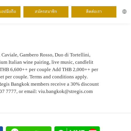
แอปมือถือ
สมัครสมาชิก
ติดต่อเรา
ENING AT VIU
 Caviale, Gambero Rosso, Duo di Tortellini,
m Italian wine pairing, live music, candlelit
12 THB 6,600++ per couple Add THB 2,000++ per
et per couple. Terms and conditions apply.
. Regis Bangkok members receive a 30% discount
 207 7777, or email: viu.bangkok@stregis.com