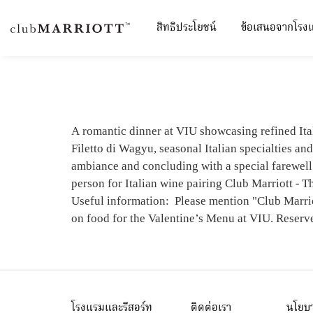
สิทธิประโยชน์
ข้อเสนอจากโรง
THE ST. REG
A romantic dinner at VIU showcasing refined Ita
Filetto di Wagyu, seasonal Italian specialties a
ambiance and concluding with a special farewe
person for Italian wine pairing Club Marriott - 
Useful information: Please mention "Club Marri
on food for the Valentine’s Menu at VIU. Reserv
โรงแรมและรีสอร์ท
ติดต่อเรา
นโยบา