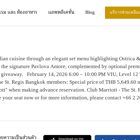
แรม และ ห้องอาหาร
แอพพลิเคชั่น
Blog
บริการช่วยเหลือ
IS BANGKOK - วูว์ - A VALENTINE’S EV
lian cuisine through an elegant set menu highlighting Ostrica &
nd the signature Pavlova Amore, complemented by optional premiu
ll giveaway. February 14, 2026 6:00 – 10:00 PM VIU, Level 
The St. Regis Bangkok members: Special price of THB 5,649.60 n
ott" when making advance reservation. Club Marriott - The St
e your seat now or for more information, please contact +66 2
ยความเป็นส่วนตัว