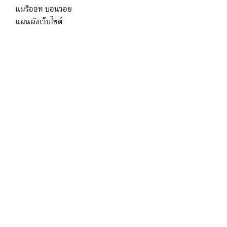
แมริออท บอนวอย
แผนผังเว็บไซต์
โปรแกรมคลับแมริออทดำเนินการโดย บริษัท จีเอ็มเอส เอเซีย
แปซิฟิก และ
www.gms-group.com
ภายใต้ใบอนุญาตจาก