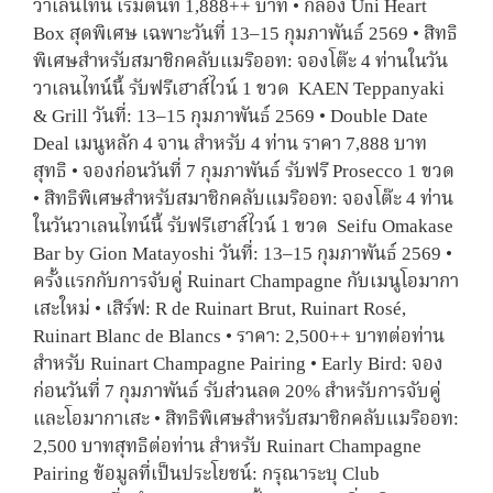
วาเลนไทน์ เริ่มต้นที่ 1,888++ บาท • กล่อง Uni Heart
Box สุดพิเศษ เฉพาะวันที่ 13–15 กุมภาพันธ์ 2569 • สิทธิ
พิเศษสำหรับสมาชิกคลับแมริออท: จองโต๊ะ 4 ท่านในวัน
วาเลนไทน์นี้ รับฟรีเฮาส์ไวน์ 1 ขวด KAEN Teppanyaki
& Grill วันที่: 13–15 กุมภาพันธ์ 2569 • Double Date
Deal เมนูหลัก 4 จาน สำหรับ 4 ท่าน ราคา 7,888 บาท
สุทธิ • จองก่อนวันที่ 7 กุมภาพันธ์ รับฟรี Prosecco 1 ขวด
• สิทธิพิเศษสำหรับสมาชิกคลับแมริออท: จองโต๊ะ 4 ท่าน
ในวันวาเลนไทน์นี้ รับฟรีเฮาส์ไวน์ 1 ขวด Seifu Omakase
Bar by Gion Matayoshi วันที่: 13–15 กุมภาพันธ์ 2569 •
ครั้งแรกกับการจับคู่ Ruinart Champagne กับเมนูโอมากา
เสะใหม่ • เสิร์ฟ: R de Ruinart Brut, Ruinart Rosé,
Ruinart Blanc de Blancs • ราคา: 2,500++ บาทต่อท่าน
สำหรับ Ruinart Champagne Pairing • Early Bird: จอง
ก่อนวันที่ 7 กุมภาพันธ์ รับส่วนลด 20% สำหรับการจับคู่
และโอมากาเสะ • สิทธิพิเศษสำหรับสมาชิกคลับแมริออท:
2,500 บาทสุทธิต่อท่าน สำหรับ Ruinart Champagne
Pairing ข้อมูลที่เป็นประโยชน์: กรุณาระบุ Club