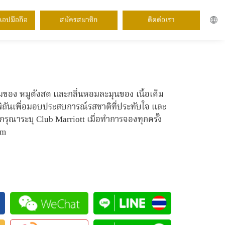
 ออฟ สมูท เคอร์รี่ - ส่วนลด 30%
แอปมือถือ
สมัครสมาชิก
ติดต่อเรา
อมของ หมูตังสด และกลิ่นหอมละมุนของ เนื้อเค็ม
ิถันเพื่อมอบประสบการณ์รสชาติที่ประทับใจ และ
ุณาระบุ Club Marriott เมื่อทำการจองทุกครั้ง
om