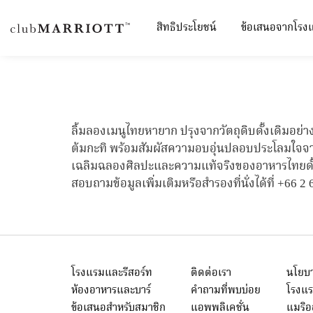
โรงแรม ดิ แอทธินี โฮเทลแบงค็อก
สิทธิประโยชน์
ข้อเสนอจากโรง
ลิ้มลองเมนูไทยหายาก ปรุงจากวัตถุดิบดั้งเดิมอย่
ต้มกะทิ พร้อมสัมผัสความอบอุ่นปลอบประโลมใจจา
เฉลิมฉลองศิลปะและความแท้จริงของอาหารไทยดั้งเด
สอบถามข้อมูลเพิ่มเติมหรือสำรองที่นั่งได้ที่ +66
โรงแรมและรีสอร์ท
ติดต่อเรา
นโยบา
ห้องอาหารและบาร์
คำถามที่พบบ่อย
โรงแร
ข้อเสนอสำหรับสมาชิก
แอพพลิเคชั่น
แมริ