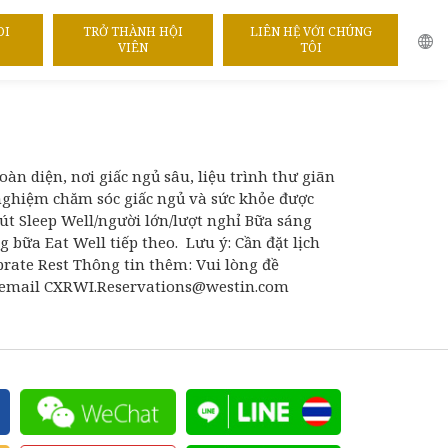
EBRATE REST KỲ NGHỈ TÁI TẠO
DI
TRỞ THÀNH HỘI
LIÊN HỆ VỚI CHÚNG
VIÊN
TÔI
n diện, nơi giấc ngủ sâu, liệu trình thư giãn
 nghiệm chăm sóc giấc ngủ và sức khỏe được
hút Sleep Well/người lớn/lượt nghỉ Bữa sáng
bữa Eat Well tiếp theo. Lưu ý: Cần đặt lịch
brate Rest Thông tin thêm: Vui lòng đề
oặc email CXRWI.Reservations@westin.com