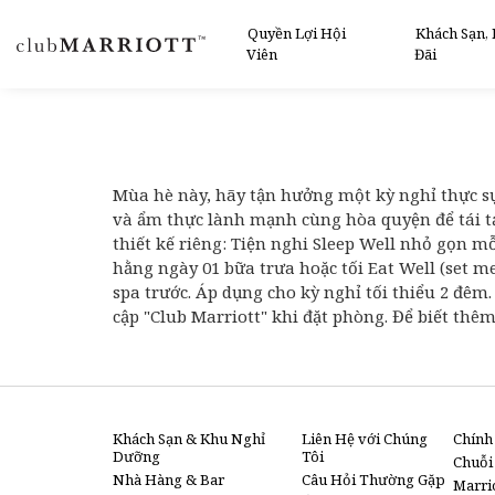
THE WESTIN RESORT & SPA CA
Quyền Lợi Hội
Khách Sạn,
Viên
Đãi
Mùa hè này, hãy tận hưởng một kỳ nghỉ thực sự 
và ẩm thực lành mạnh cùng hòa quyện để tái tạ
thiết kế riêng: Tiện nghi Sleep Well nhỏ gọn 
hằng ngày 01 bữa trưa hoặc tối Eat Well (set 
spa trước. Áp dụng cho kỳ nghỉ tối thiểu 2 đêm
cập "Club Marriott" khi đặt phòng. Để biết thê
Khách Sạn & Khu Nghỉ
Liên Hệ với Chúng
Chính
Dưỡng
Tôi
Chuỗi
Nhà Hàng & Bar
Câu Hỏi Thường Gặp
Marri