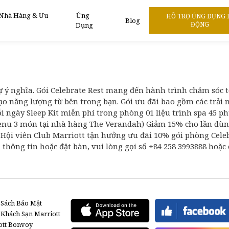
M RANH - ƯU ĐÃI 10% GIÁ PHÒNG GÓI CEL
 Nhà Hàng & Ưu
Ứng
HỖ TRỢ ỨNG DỤNG 
Blog
ĐỘNG
Dụng
BÊN BIỂN CAM RANH
ý nghĩa. Gói Celebrate Rest mang đến hành trình chăm sóc toà
o năng lượng từ bên trong bạn. Gói ưu đãi bao gồm các trải
mỗi ngày Sleep Kit miễn phí trong phòng 01 liệu trình spa 45 p
menu 3 món tại nhà hàng The Verandah) Giảm 15% cho lần dùng 
. Hội viên Club Marriott tận hưởng ưu đãi 10% gói phòng Cele
m thông tin hoặc đặt bàn, vui lòng gọi số +84 258 3993888 h
 Sách Bảo Mật
 Khách Sạn Marriott
ott Bonvoy