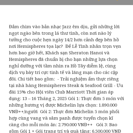
Đắm chìm vào bản nhạc Jazz êm dịu, gửi những lời
ngọt ngào bên trong lá thư tình, còn nơi nào lý
tưởng cho cuộc hẹn ngày 14/2 hơn cảnh đẹp bên hồ
nơi Hemispheres tọa lạc? Để Lễ Tình nhân trọn vẹn
hơn bao giờ hết, Khách sạn Sheraton Hanoi và
Hemispheres đã chuẩn bị cho bạn những lựa chọn
nghỉ dưỡng với tầm nhìn ra Hồ Tây diễm lệ, cùng
dịch vụ bày trí cực tinh tế và lãng mạn cho các cặp
đôi. Chi tiết bao gồm: - Trải nghiệm ẩm thực riêng
tại nhà hàng Hemispheres Steak & Seafood Grill - Ưu
đãi 15% cho Hội viên Club Marriott Thời gian áp
dụng: 13 – 16 Tháng 2, 2025 Gói 1: Thực đơn 5 món với
những hương vị được Michelin lựa chọn: 1.890.000
VNĐ++/người Gói 2: Thực đơn Michelin 5 món phối
hợp cùng vang và sâm panh được tuyển chọn kĩ
càng cho mỗi món ăn: 2.790.000 VNĐ++ Gói 3: Bao
gồm Gói 1 + Gói trang trí và quà tặng: 6.500.000 VNĐ