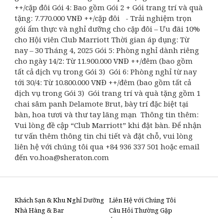
++/cặp đôi Gói 4: Bao gồm Gói 2 + Gói trang trí và quà
tặng: 7.770.000 VNĐ ++/cặp đôi - Trải nghiệm trọn
gói ẩm thực và nghỉ dưỡng cho cặp đôi – Ưu đãi 10%
cho Hội viên Club Marriott Thời gian áp dụng: Từ
nay – 30 Tháng 4, 2025 Gói 5: Phòng nghỉ dành riêng
cho ngày 14/2: Từ 11.900.000 VNĐ ++/đêm (bao gồm
tất cả dịch vụ trong Gói 3) Gói 6: Phòng nghỉ từ nay
tới 30/4: Từ 10.800.000 VNĐ ++/đêm (bao gồm tất cả
dịch vụ trong Gói 3) Gói trang trí và quà tặng gồm 1
chai sâm panh Delamote Brut, bày trí đặc biệt tại
bàn, hoa tươi và thư tay lãng mạn Thông tin thêm:
Vui lòng đề cập “Club Marriott” khi đặt bàn. Để nhận
tư vấn thêm thông tin chi tiết và đặt chỗ, vui lòng
liên hệ với chúng tôi qua +84 936 337 501 hoặc email
đến vo.hoa@sheraton.com
Khách Sạn & Khu Nghỉ Dưỡng
Liên Hệ với Chúng Tôi
Nhà Hàng & Bar
Câu Hỏi Thường Gặp