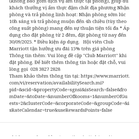
(không bao gồm dịch vụ ẩm thực tại phòng), giúp du
khách thưởng vị ẩm thực đậm chất địa phương Nhận
phòng và trả phòng linh hoạt: Nhận phòng sớm lúc
10h sáng và trả phòng muộn đến 4h chiều (tùy theo
công suất phòng) mang đến sự thuận tiện tối đa * Áp
dụng cho đặt phòng từ 2 đêm, đặt phòng từ nay đến
30/09/2025. * Điều kiện áp dụng. Hội viên Club
Marriott tận hưởng ưu đãi 15% trên giá phòng
Thông tin thêm: Vui lòng đề cập "Club Marriott" khi
đặt phòng. Để biết thêm thông tin hoặc đặt chỗ, vui
lòng gọi 028 3827 2828
Tham khảo thêm thông tin tại: https://www.marriott.
com/vi/reservation/availabilitySearch.mi?
pid=&scid=&propertyCode=sgnsi&isSearch=false&fro
mDate=&toDate=&numberOfRooms=1&numberOfGu
ests=2&clusterCode=&corporateCode=&groupCode=&i
sRateCalendar=true&useRewardsPoints=false
Khách Sạn & Khu Nghỉ Dưỡng
Liên Hệ với Chúng Tôi