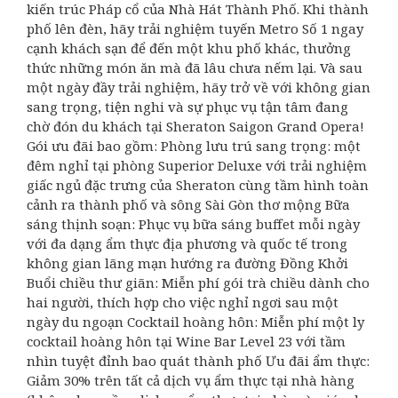
kiến trúc Pháp cổ của Nhà Hát Thành Phố. Khi thành
phố lên đèn, hãy trải nghiệm tuyến Metro Số 1 ngay
cạnh khách sạn để đến một khu phố khác, thưởng
thức những món ăn mà đã lâu chưa nếm lại. Và sau
một ngày đầy trải nghiệm, hãy trở về với không gian
sang trọng, tiện nghi và sự phục vụ tận tâm đang
chờ đón du khách tại Sheraton Saigon Grand Opera!
Gói ưu đãi bao gồm: Phòng lưu trú sang trọng: một
đêm nghỉ tại phòng Superior Deluxe với trải nghiệm
giấc ngủ đặc trưng của Sheraton cùng tầm hình toàn
cảnh ra thành phố và sông Sài Gòn thơ mộng Bữa
sáng thịnh soạn: Phục vụ bữa sáng buffet mỗi ngày
với đa dạng ẩm thực địa phương và quốc tế trong
không gian lãng mạn hướng ra đường Đồng Khởi
Buổi chiều thư giãn: Miễn phí gói trà chiều dành cho
hai người, thích hợp cho việc nghỉ ngơi sau một
ngày du ngoạn Cocktail hoàng hôn: Miễn phí một ly
cocktail hoàng hôn tại Wine Bar Level 23 với tầm
nhìn tuyệt đỉnh bao quát thành phố Ưu đãi ẩm thực:
Giảm 30% trên tất cả dịch vụ ẩm thực tại nhà hàng