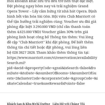
mỗi khoảnh khắc lưu trú đều trở nên thật đặc biệt.
Đặt phòng ngay hôm nay và trải nghiệm Grand
Opera Tower – Lấy cảm hứng từ nhà hát Opera. Định
hình bởi văn hóa Sài Gòn. Hội viên Club Marriott có
thể tận hưởng trải nghiệm cùng: Voucher ưu đãi giá
phòng đặc biệt 3.290.000 VND (chỉ cần thanh toán
thêm 4.625.000 VND) Voucher giảm 30% trên giá
phòng linh hoạt công bố Thông tin thêm: Vui lòng
đề cập "Club Marriott" khi đặt phòng. Để biết thêm
thông tin chi tiết hoặc đặt phòng, vui lòng liên
hệ 028 3827 2828. Tham khảo thêm thông tin tại:
https://www.marriott.com/vi/reservation/availability
Search.mi?
pid=&scid=&propertyCode=sgnsi&isSearch=false&fro
mDate=&toDate=&numberOfRooms=1&numberOfGu
ests=2&clusterCode=&corporateCode=&groupCode=&i
sRateCalendar=true&useRewardsPoints=false
Khách Sạn & Khu Nghỉ Dưỡng
Liên Hệ với Chúng Tôi