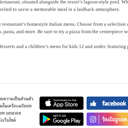
Restaurant, situated alongside the resort’s lagoon-style pool. W
 invited to savor a memorable meal in a laidback atmosphere.
he restaurant’s homestyle Italian menu. Choose from a selection 
io, pasta, and more. Be sure to try a pizza from the centerpiece 
desserts and a children’s menu for kids 12 and under, featuring
ยความเป็นส่วนตัว
มในเครือแมริออท
ออท บอนวอย
งเว็บไซต์