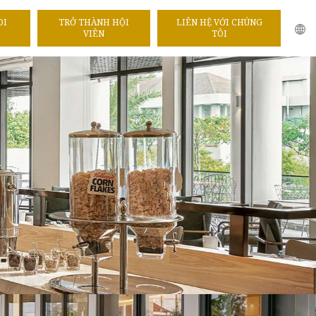
DI
TRỞ THÀNH HỘI
LIÊN HỆ VỚI CHÚNG
VIÊN
TÔI