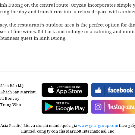
 Binh Duong on the central route, Oryzaa incorporates simple 
ring the day and transforms into a relaxed space with ambien
y, the restaurant’s outdoor area is the perfect option for din
sses of fine wines. Sit back and indulge in a calming and mini
 business guest in Binh Duong.
 Sách Bảo Mật
 Khách Sạn Marriott
ott Bonvoy
 Trang Web
sia Pacific) Ltd và các chi nhánh quốc gia
www.gms-group.com
theo giấ
Limited, công ty con của Marriott International, Inc