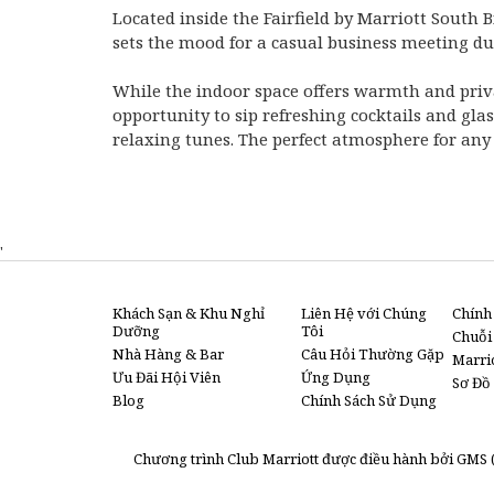
Located inside the Fairfield by Marriott South
sets the mood for a casual business meeting du
While the indoor space offers warmth and privac
opportunity to sip refreshing cocktails and gla
relaxing tunes. The perfect atmosphere for any
'
Khách Sạn & Khu Nghỉ
Liên Hệ với Chúng
Chính
Dưỡng
Tôi
Chuỗi
Nhà Hàng & Bar
Câu Hỏi Thường Gặp
Marri
Ưu Đãi Hội Viên
Ứng Dụng
Sơ Đồ
Blog
Chính Sách Sử Dụng
Chương trình Club Marriott được điều hành bởi GMS (A