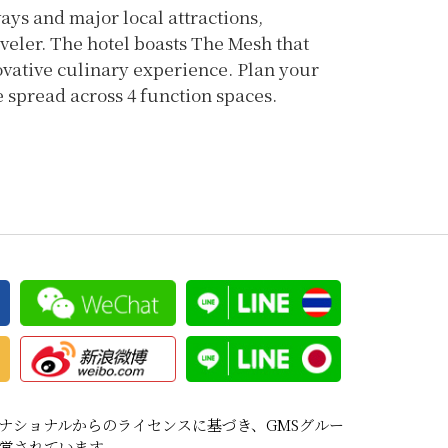
ays and major local attractions,
veler. The hotel boasts The Mesh that
novative culinary experience. Plan your
e spread across 4 function spaces.
ナショナルからのライセンスに基づき、GMSグルー
営されています。