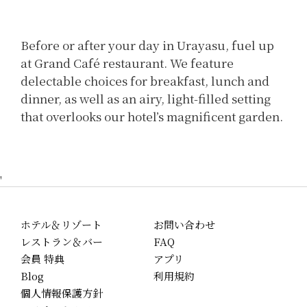
Before or after your day in Urayasu, fuel up
at Grand Café restaurant. We feature
delectable choices for breakfast, lunch and
dinner, as well as an airy, light-filled setting
that overlooks our hotel’s magnificent garden.
'
ホテル＆リゾート
お問い合わせ
レストラン＆バー
FAQ
会員 特典
アプリ
Blog
利用規約
個人情報保護方針