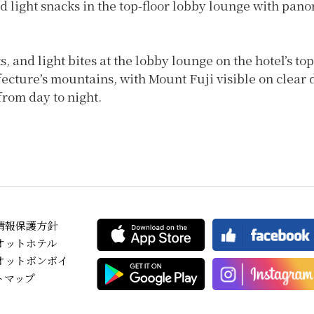
nd light snacks in the top-floor lobby lounge with p
, and light bites at the lobby lounge on the hotel’s to
ture’s mountains, with Mount Fuji visible on clear d
from day to night.
情報保護方針
オットホテル
オットボンボイ
トマップ